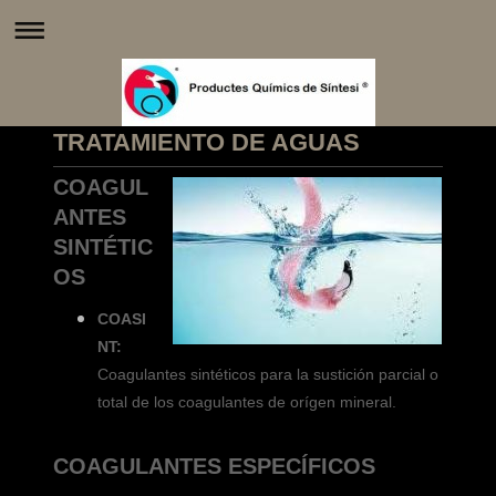
TRATAMIENTO DE AGUAS
COAGUL
ANTES
SINTÉTIC
OS
COASI
NT:
Coagulantes sintéticos para la sustición parcial o
total de los coagulantes de orígen mineral.
COAGULANTES ESPECÍFICOS