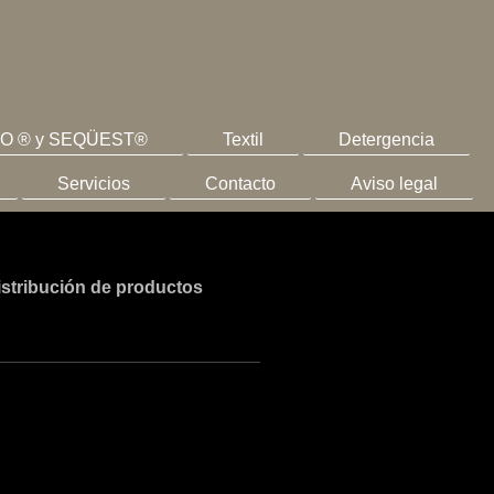
IO ® y SEQÜEST®
Textil
Detergencia
Servicios
Contacto
Aviso legal
istribución de productos