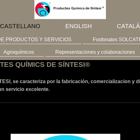
CASTELLANO
ENGLISH
CATALÀ
DE PRODUCTOS Y SERVICIOS
Fosfonatos SOLCAT
Agroquímicos
Representaciones y colaboraciones
CTES QUÍMICS DE SÍNTESI®
 se caracteriza por la fabricación, comercializacion y d
un servicio excelente.