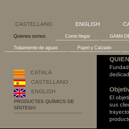
CASTELLANO
ENGLISH
C
Quienes somos
Como llegar
GAMA D
Tratamiento de aguas
Papel y Calzado
QUIE
Fundad
CATALÀ
dedicad
CASTELLANO
Objeti
ENGLISH
El obje
PRODUCTES QUÍMICS DE
sus cli
SÍNTESI®
trayect
product