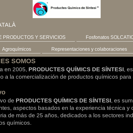
ATALÀ
E PRODUCTOS Y SERVICIOS
Fosfonatos SOLCAT
Agroquímicos
Representaciones y colaboraciones
NES SOMOS
a en 2005,
PRODUCTES QUÍMICS DE SÍN
TE
SI
, e
o a la comercialización de productos químicos para d
vo
tivo de
PRODUCTES QUÍMICS DE SÍNTESI
, es sum
entes, aspectos basados en la experiencia técnica y
oria de más de 25 años, dedicados a los sectores indu
os químicos.