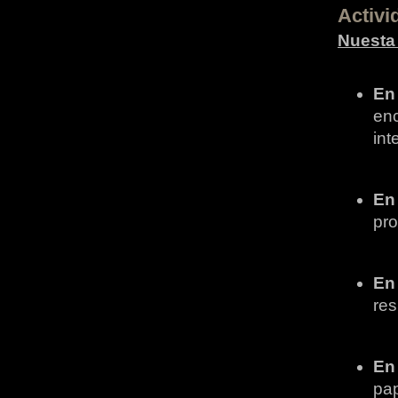
Activi
Nuesta 
En 
enc
int
En 
pro
En 
res
En 
pap