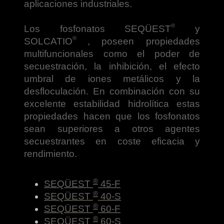
aplicaciones industriales.
®
Los fosfonatos
SEQÜEST
y
®
SOLCATIO
,
poseen propiedades
multifuncionales como el poder de
secuestración, la inhibición, el efecto
umbral de iones metálicos y la
desfloculación. En
combinación con su
excelente estabilidad hidrolítica estas
propiedades hacen que los fosfonatos
sean superiores a otros agentes
secuestrantes en coste eficacia y
rendimiento.
®
SEQÜEST
45-F
®
SEQÜEST
40-S
®
SEQÜEST
60-F
®
SEQÜEST
60-S