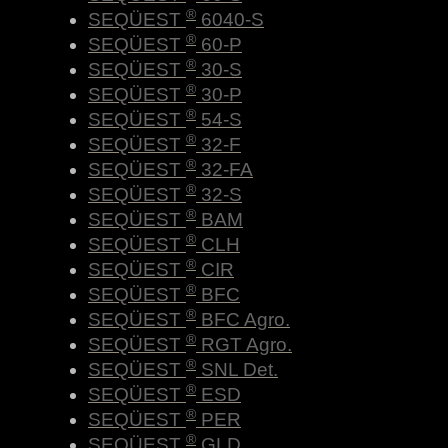
®
SEQÜEST
6040-S
®
SEQÜEST
60-P
®
SEQÜEST
30-S
®
SEQÜEST
30-P
®
SEQÜEST
54-S
®
SEQÜEST
32-F
®
SEQÜEST
32-FA
®
SEQÜEST
32-S
®
SEQÜEST
BAM
®
SEQÜEST
CLH
®
SEQÜEST
CIR
®
SEQÜEST
BFC
®
SEQÜEST
BFC Agro.
®
SEQÜEST
RGT Agro.
®
SEQÜEST
SNL Det.
®
SEQÜEST
ESD
®
SEQÜEST
PER
®
SEQÜEST
GLD