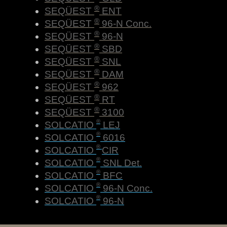
®
SEQÜEST
ENT
®
SEQÜEST
96-N Conc.
®
SEQÜEST
96-N
®
SEQÜEST
SBD
®
SEQÜEST
SNL
®
SEQÜEST
DAM
®
SEQÜEST
962
®
SEQÜEST
RT
®
SEQÜEST
3100
®
SOLCATIO
LEJ
®
SOLCATIO
6016
®
SOLCATIO
CIR
®
SOLCATIO
SNL Det.
®
SOLCATIO
BFC
®
SOLCATIO
96-N Conc.
®
SOLCATIO
96-N​